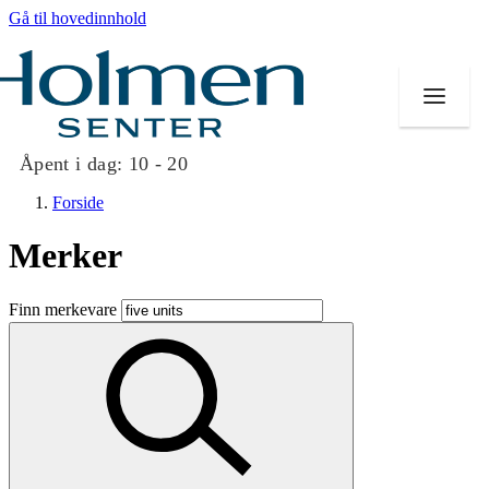
Gå til hovedinnhold
Åpent i dag:
10 - 20
Forside
Merker
Butikker
Finn merkevare
Mat og drikke
Helse
Aktiviteter
Tilbud