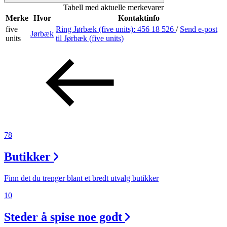
Tabell med aktuelle merkevarer
Inspirasjon
Merke
Hvor
Kontaktinfo
five
Ring Jørbæk (five units):
456 18 526
/
Send e-post
Jørbæk
units
til Jørbæk (five units)
Søk
Åpningstider
Praktisk informasjon
78
Ledige stillinger
Butikker
Magasin
Gavekort
Finn det du trenger blant et bredt utvalg butikker
Finn frem
10
Steder å spise noe godt