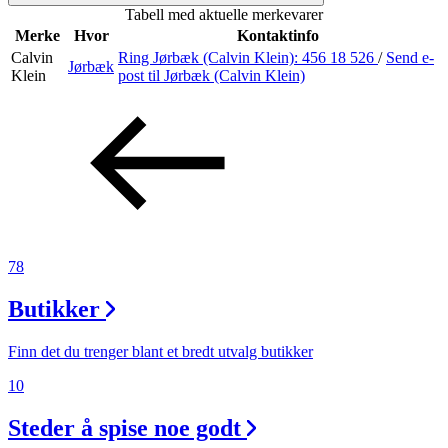
Tabell med aktuelle merkevarer
Inspirasjon
Merke
Hvor
Kontaktinfo
Calvin
Ring Jørbæk (Calvin Klein):
456 18 526
/
Send e-
Jørbæk
Klein
post
til Jørbæk (Calvin Klein)
Søk
Åpningstider
Praktisk informasjon
78
Ledige stillinger
Butikker
Magasin
Gavekort
Finn det du trenger blant et bredt utvalg butikker
Finn frem
10
Steder å spise noe godt