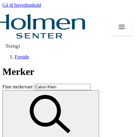
Gå til hovedinnhold
Stengt
Forside
Merker
Butikker
Finn merkevare
Mat og drikke
Helse
Aktiviteter
Tilbud