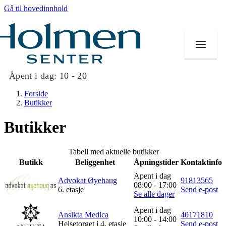
Gå til hovedinnhold
Åpent i dag:
10 - 20
Forside
Butikker
Butikker
Butikker
Tabell med aktuelle butikker
Mat og drikke
Butikk
Beliggenhet
Åpningstider
Kontaktinfo
Åpent i dag
Helse
Advokat Øyehaug
91813565
08:00 - 17:00
6. etasje
Send e-post
Se alle dager
Aktiviteter
Åpent i dag
Ansikta Medica
40171810
10:00 - 14:00
Tilbud
Helsetorget i 4. etasje
Send e-post