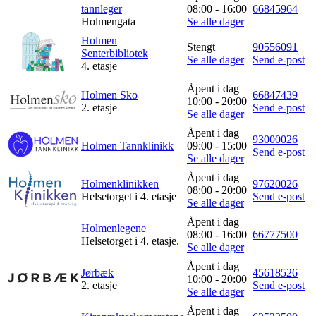
tannleger
08:00 - 16:00
66845964
Holmengata
Se alle dager
Holmen
Stengt
90556091
Senterbibliotek
Se alle dager
Send e-post
4. etasje
Åpent i dag
Holmen Sko
66847439
10:00 - 20:00
2. etasje
Send e-post
Se alle dager
Åpent i dag
93000026
Holmen Tannklinikk
09:00 - 15:00
Send e-post
Se alle dager
Åpent i dag
Holmenklinikken
97620026
08:00 - 20:00
Helsetorget i 4. etasje
Send e-post
Se alle dager
Åpent i dag
Holmenlegene
08:00 - 16:00
66777500
Helsetorget i 4. etasje.
Se alle dager
Åpent i dag
Jørbæk
45618526
10:00 - 20:00
2. etasje
Send e-post
Se alle dager
Åpent i dag