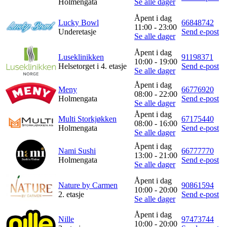
Holmengata
Se alle dager
Åpent i dag
Lucky Bowl
66848742
11:00 - 23:00
Underetasje
Send e-post
Se alle dager
Åpent i dag
Luseklinikken
91198371
10:00 - 19:00
Helsetorget i 4. etasje
Send e-post
Se alle dager
Åpent i dag
Meny
66776920
08:00 - 22:00
Holmengata
Send e-post
Se alle dager
Åpent i dag
Multi Storkjøkken
67175440
08:00 - 16:00
Holmengata
Send e-post
Se alle dager
Åpent i dag
Nami Sushi
66777770
13:00 - 21:00
Holmengata
Send e-post
Se alle dager
Åpent i dag
Nature by Carmen
90861594
10:00 - 20:00
2. etasje
Send e-post
Se alle dager
Åpent i dag
Nille
97473744
10:00 - 20:00