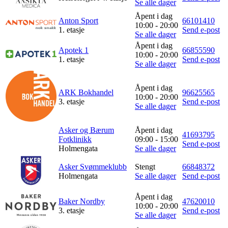
Se alle dager
Inspirasjon
Åpent i dag
Anton Sport
66101410
10:00 - 20:00
1. etasje
Send e-post
Se alle dager
Åpent i dag
Apotek 1
66855590
10:00 - 20:00
Søk
1. etasje
Send e-post
Se alle dager
Åpent i dag
ARK Bokhandel
96625565
10:00 - 20:00
Åpningstider
3. etasje
Send e-post
Se alle dager
Praktisk informasjon
Asker og Bærum
Åpent i dag
41693795
Ledige stillinger
Fotklinikk
09:00 - 15:00
Send e-post
Holmengata
Se alle dager
Magasin
Asker Svømmeklubb
Stengt
66848372
Holmengata
Se alle dager
Send e-post
Gavekort
Finn frem
Åpent i dag
Baker Nordby
47620010
10:00 - 20:00
3. etasje
Send e-post
Se alle dager