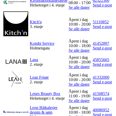
Kiropraktorkameratene
62522500
08:00 - 17:00
Helsetorget i 4. etasje
Send e-post
Se alle dager
Åpent i dag
Kitch'n
51116852
10:00 - 20:00
3. etasje
Send e-post
Se alle dager
Åpent i dag
Kombi Service
41452897
10:00 - 18:00
Holmengata
Send e-post
Se alle dager
Åpent i dag
Lana
45855665
10:00 - 20:00
2. etasje
Send e-post
Se alle dager
Åpent i dag
Lean Frisør
41332000
10:00 - 20:00
2. etasje
Send e-post
Se alle dager
Åpent i dag
Lenes Beauty Box
41508574
11:00 - 19:00
Helsetorget i 4. etasje
Send e-post
Se alle dager
Leon Båtkalesjer
Åpent i dag
40086952
design & søm
10:00 - 18:00
Send e-post