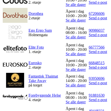
10:00 - 20:00
2. etasje
Send e-post
Se alle dager
Åpent i dag
Dorothea
67206606
10:00 - 20:00
2.etasje
Send e-post
Se alle dager
Åpent i dag
Ego Ergo Sum
90986037
08:00 - 16:00
Holmengata
Send e-post
Se alle dager
Åpent i dag
Elite Foto
66777566
10:00 - 20:00
1. etasje
Send e-post
Se alle dager
Åpent i dag
Eurosko
66848515
10:00 - 20:00
2. etasje
Send e-post
Se alle dager
Fantastisk Thaimat
Åpent i dag
93950696
Take Away
14:00 - 20:00
Send e-post
på torget
Se alle dager
Åpent i dag
Forebyggende Helse
91881630
08:00 - 16:00
4. etasje
Send e-post
Se alle dager
Åpent i dag
40448321