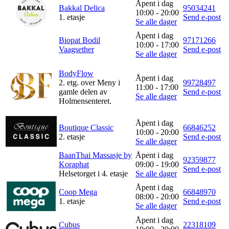
Åpent i dag
Bakkal Delica
95034241
10:00 - 20:00
1. etasje
Send e-post
Se alle dager
Åpent i dag
Biopat Bodil
97171266
10:00 - 17:00
Vaagsether
Send e-post
Se alle dager
BodyFlow
Åpent i dag
2. etg. over Meny i
99728497
11:00 - 17:00
gamle delen av
Send e-post
Se alle dager
Holmensenteret.
Åpent i dag
Boutique Classic
66846252
10:00 - 20:00
2. etasje
Send e-post
Se alle dager
BaanThai Massasje by
Åpent i dag
92359877
Koraphat
09:00 - 19:00
Send e-post
Helsetorget i 4. etasje
Se alle dager
Åpent i dag
Coop Mega
66848970
08:00 - 20:00
1. etasje
Send e-post
Se alle dager
Åpent i dag
Cubus
22318109