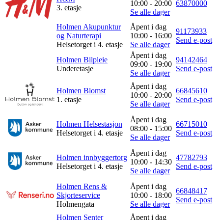
10:00 - 20:00
63870000
3. etasje
Se alle dager
Holmen Akupunktur
Åpent i dag
91173933
og Naturterapi
10:00 - 16:00
Send e-post
Helsetorget i 4. etasje
Se alle dager
Åpent i dag
Holmen Bilpleie
94142464
09:00 - 19:00
Underetasje
Send e-post
Se alle dager
Åpent i dag
Holmen Blomst
66845610
10:00 - 20:00
1. etasje
Send e-post
Se alle dager
Åpent i dag
Holmen Helsestasjon
66715010
08:00 - 15:00
Helsetorget i 4. etasje
Send e-post
Se alle dager
Åpent i dag
Holmen innbyggertorg
47782793
10:00 - 14:30
Helsetorget i 4. etasje
Send e-post
Se alle dager
Holmen Rens &
Åpent i dag
66848417
Skjorteservice
10:00 - 18:00
Send e-post
Holmengata
Se alle dager
Holmen Senter
Åpent i dag