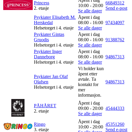
Åpent i dag
Princess
66849312
10:00 - 20:00
2. etasje
Send e-post
Se alle dager
Psykiater Elisabeth M.
Åpent i dag
Herskedal
08:00 - 16:00
97434097
Helsetorget i 4. etasje
Se alle dager
Psykiater Gintas
Åpent i dag
Gruodis
08:00 - 16:00
91388762
Helsetorget i 4. etasje
Se alle dager
Psykiater Inger
Åpent i dag
Danneborg
08:00 - 16:00
94867313
Helsetorget i 4. etasje
Se alle dager
Vi holder kun
åpent etter
Psykiater Jan Olaf
avtale. Ta
Olafsen
94867313
kontakt for
Helsetorget i 4. etasje
mer
informasjon.
Åpent i dag
PÅHÅRET
09:00 - 20:00
45444333
2. etasje
Se alle dager
Åpent i dag
Ringo
45351260
10:00 - 20:00
3. etasje
Send e-post