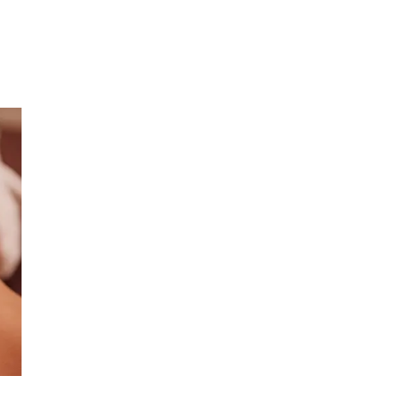
Inspirasjon
Søk
Åpningstider
Praktisk informasjon
Ledige stillinger
Magasin
Gavekort
Finn frem