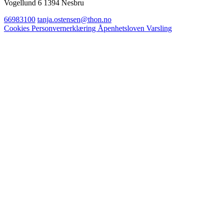
Vogellund 6 1394 Nesbru
66983100
tanja.ostensen@thon.no
Cookies
Personvernerklæring
Åpenhetsloven
Varsling