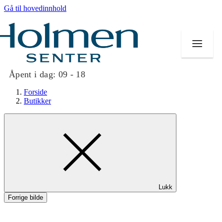
Gå til hovedinnhold
Åpent i dag:
09 - 18
Forside
Butikker
Butikker
Mat og drikke
Helse
Lukk
Aktiviteter
Forrige bilde
Tilbud