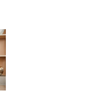
Inspirasjon
Søk
Åpningstider
Praktisk informasjon
Ledige stillinger
Magasin
Gavekort
Finn frem