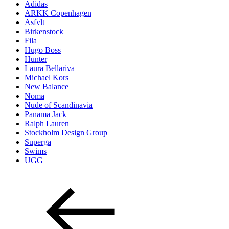
Adidas
ARKK Copenhagen
Asfvlt
Birkenstock
Fila
Hugo Boss
Hunter
Laura Bellariva
Michael Kors
New Balance
Noma
Nude of Scandinavia
Panama Jack
Ralph Lauren
Stockholm Design Group
Superga
Swims
UGG