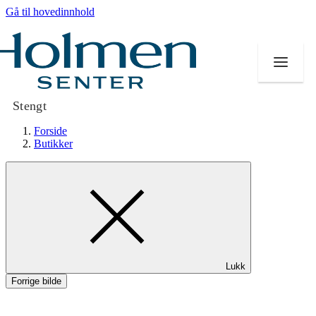
Gå til hovedinnhold
Stengt
Forside
Butikker
Butikker
Mat og drikke
Helse
Lukk
Aktiviteter
Forrige bilde
Tilbud