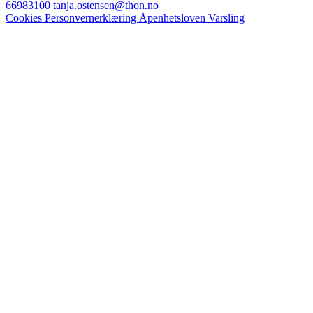
66983100
tanja.ostensen@thon.no
Cookies
Personvernerklæring
Åpenhetsloven
Varsling