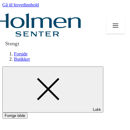
Gå til hovedinnhold
Stengt
Forside
Butikker
Butikker
Mat og drikke
Helse
Lukk
Aktiviteter
Forrige bilde
Tilbud