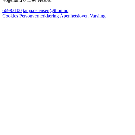
Vogellund 6 1394 Nesbru
66983100
tanja.ostensen@thon.no
Cookies
Personvernerklæring
Åpenhetsloven
Varsling