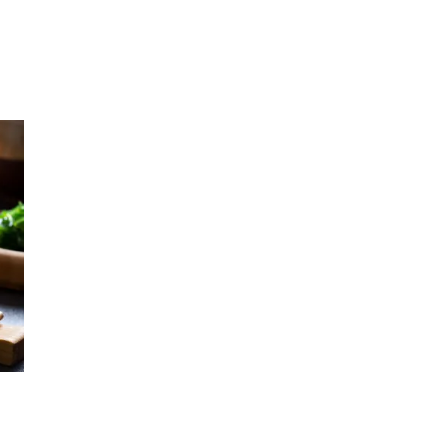
Inspirasjon
Søk
Åpningstider
Praktisk informasjon
Ledige stillinger
Magasin
Gavekort
Finn frem