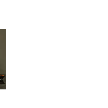
Inspirasjon
Søk
Åpningstider
Praktisk informasjon
Ledige stillinger
Magasin
Gavekort
Finn frem