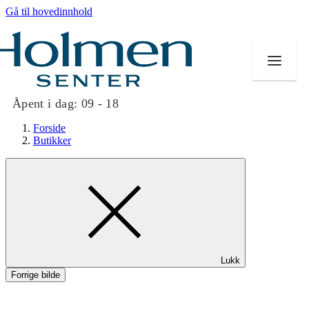
Gå til hovedinnhold
Åpent i dag:
09 - 18
Forside
Butikker
Butikker
Mat og drikke
Helse
Lukk
Aktiviteter
Forrige bilde
Tilbud