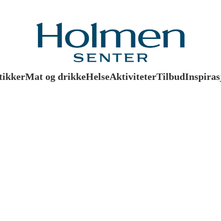
tikker
Mat og drikke
Helse
Aktiviteter
Tilbud
Inspiras