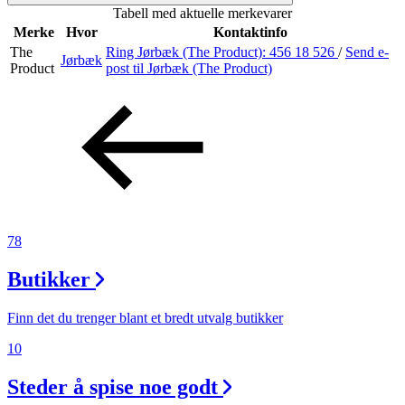
Tabell med aktuelle merkevarer
Inspirasjon
Merke
Hvor
Kontaktinfo
The
Ring Jørbæk (The Product):
456 18 526
/
Send e-
Jørbæk
Product
post
til Jørbæk (The Product)
Søk
Åpningstider
Praktisk informasjon
78
Ledige stillinger
Butikker
Magasin
Gavekort
Finn det du trenger blant et bredt utvalg butikker
Finn frem
10
Steder å spise noe godt