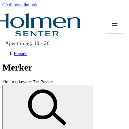
Gå til hovedinnhold
Åpent i dag:
10 - 20
Forside
Merker
Butikker
Finn merkevare
Mat og drikke
Helse
Aktiviteter
Tilbud