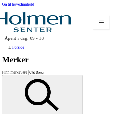
Gå til hovedinnhold
Åpent i dag:
09 - 18
Forside
Merker
Butikker
Finn merkevare
Mat og drikke
Helse
Aktiviteter
Tilbud