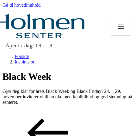
Gå til hovedinnhold
Åpent i dag:
09 - 18
Forside
Inspirasjon
Black Week
Butikker
Gjør deg klar for årets Black Week og Black Friday! 24. – 29.
Mat og drikke
november inviterer vi til en uke med knalltilbud og god stemning på
senteret.
Helse
Aktiviteter
Tilbud