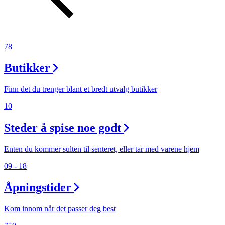
Inspirasjon
78
Søk
Butikker
Finn det du trenger blant et bredt utvalg butikker
Åpningstider
10
Praktisk informasjon
Steder å spise noe godt
Ledige stillinger
Enten du kommer sulten til senteret, eller tar med varene hjem
Magasin
09 - 18
Gavekort
Åpningstider
Finn frem
Kom innom når det passer deg best