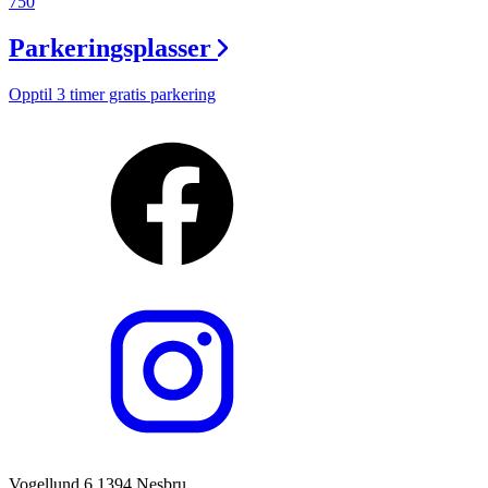
750
Parkeringsplasser
Opptil 3 timer gratis parkering
Vogellund 6 1394 Nesbru