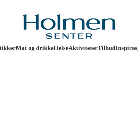
tikker
Mat og drikke
Helse
Aktiviteter
Tilbud
Inspiras