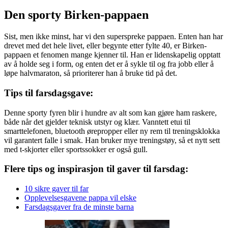
Den sporty Birken-pappaen
Sist, men ikke minst, har vi den superspreke pappaen. Enten han har
drevet med det hele livet, eller begynte etter fylte 40, er Birken-
pappaen et fenomen mange kjenner til. Han er lidenskapelig opptatt
av å holde seg i form, og enten det er å sykle til og fra jobb eller å
løpe halvmaraton, så prioriterer han å bruke tid på det.
Tips til farsdagsgave:
Denne sporty fyren blir i hundre av alt som kan gjøre ham raskere,
både når det gjelder teknisk utstyr og klær. Vanntett etui til
smarttelefonen, bluetooth ørepropper eller ny rem til treningsklokka
vil garantert falle i smak. Han bruker mye treningstøy, så et nytt sett
med t-skjorter eller sportssokker er også gull.
Flere tips og inspirasjon til gaver til farsdag:
10 sikre gaver til far
Opplevelsesgavene pappa vil elske
Farsdagsgaver fra de minste barna