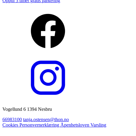
Opptil 3 timer gratis parkering
Vogellund 6 1394 Nesbru
66983100
tanja.ostensen@thon.no
Cookies
Personvernerklæring
Åpenhetsloven
Varsling