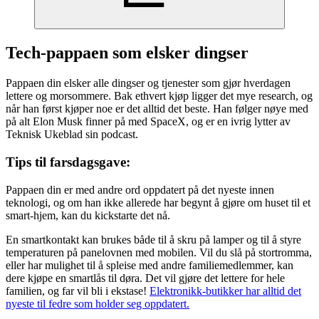
Tech-pappaen som elsker dingser
Pappaen din elsker alle dingser og tjenester som gjør hverdagen
lettere og morsommere. Bak ethvert kjøp ligger det mye research, og
når han først kjøper noe er det alltid det beste. Han følger nøye med
på alt Elon Musk finner på med SpaceX, og er en ivrig lytter av
Teknisk Ukeblad sin podcast.
Tips til farsdagsgave:
Pappaen din er med andre ord oppdatert på det nyeste innen
teknologi, og om han ikke allerede har begynt å gjøre om huset til et
smart-hjem, kan du kickstarte det nå.
En smartkontakt kan brukes både til å skru på lamper og til å styre
temperaturen på panelovnen med mobilen. Vil du slå på stortromma,
eller har mulighet til å spleise med andre familiemedlemmer, kan
dere kjøpe en smartlås til døra. Det vil gjøre det lettere for hele
familien, og far vil bli i ekstase!
Elektronikk-butikker har alltid det
nyeste til fedre som holder seg oppdatert.