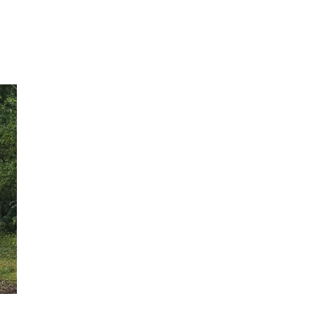
Inspirasjon
Søk
Åpningstider
Praktisk informasjon
Ledige stillinger
Magasin
Gavekort
Finn frem