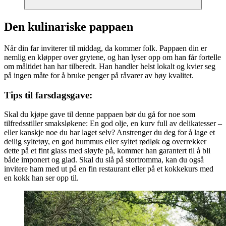
Den kulinariske pappaen
Når din far inviterer til middag, da kommer folk. Pappaen din er
nemlig en kløpper over grytene, og han lyser opp om han får fortelle
om måltidet han har tilberedt. Han handler helst lokalt og kvier seg
på ingen måte for å bruke penger på råvarer av høy kvalitet.
Tips til farsdagsgave:
Skal du kjøpe gave til denne pappaen bør du gå for noe som
tilfredsstiller smaksløkene: En god olje, en kurv full av delikatesser –
eller kanskje noe du har laget selv? Anstrenger du deg for å lage et
deilig syltetøy, en god hummus eller syltet rødløk og overrekker
dette på et fint glass med sløyfe på, kommer han garantert til å bli
både imponert og glad. Skal du slå på stortromma, kan du også
invitere ham med ut på en fin restaurant eller på et kokkekurs med
en kokk han ser opp til.