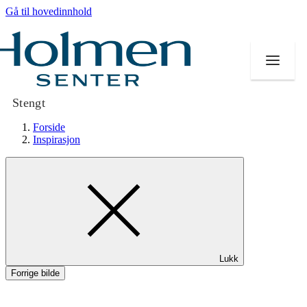
Gå til hovedinnhold
Stengt
Forside
Inspirasjon
Butikker
Mat og drikke
Helse
Lukk
Aktiviteter
Forrige bilde
Tilbud