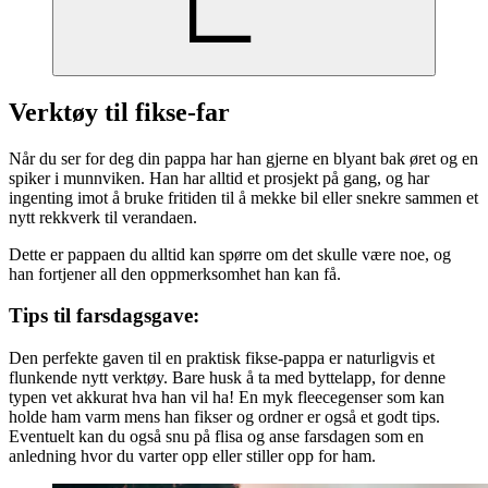
Verktøy til fikse-far
Når du ser for deg din pappa har han gjerne en blyant bak øret og en
spiker i munnviken. Han har alltid et prosjekt på gang, og har
ingenting imot å bruke fritiden til å mekke bil eller snekre sammen et
nytt rekkverk til verandaen.
Dette er pappaen du alltid kan spørre om det skulle være noe, og
han fortjener all den oppmerksomhet han kan få.
Tips til farsdagsgave:
Den perfekte gaven til en praktisk fikse-pappa er naturligvis et
flunkende nytt verktøy. Bare husk å ta med byttelapp, for denne
typen vet akkurat hva han vil ha! En myk fleecegenser som kan
holde ham varm mens han fikser og ordner er også et godt tips.
Eventuelt kan du også snu på flisa og anse farsdagen som en
anledning hvor du varter opp eller stiller opp for ham.