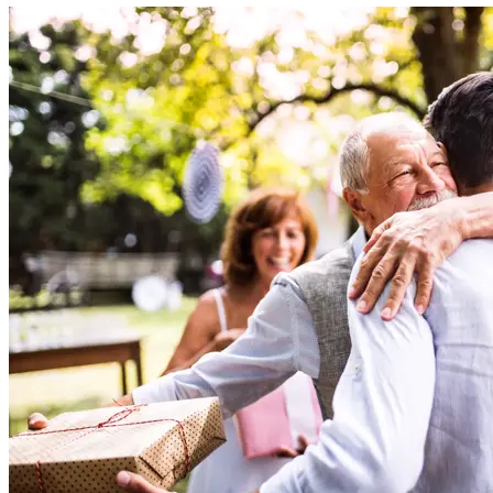
Helse
Aktiviteter
Tilbud
Inspirasjon
Søk
Åpningstider
Praktisk informasjon