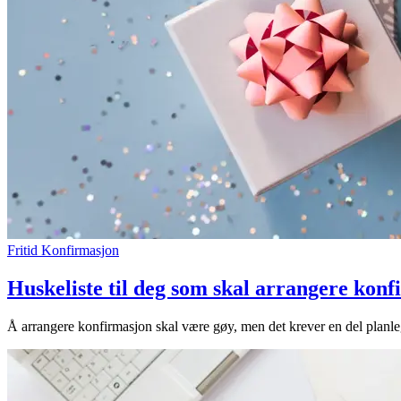
Fritid
Konfirmasjon
Huskeliste til deg som skal arrangere kon
Å arrangere konfirmasjon skal være gøy, men det krever en del planle