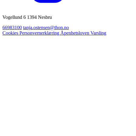
Vogellund 6 1394 Nesbru
66983100
tanja.ostensen@thon.no
Cookies
Personvernerklæring
Åpenhetsloven
Varsling