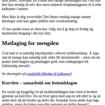
stort press. Ansvaret for å sette den riktige stemningen inn i det nye
året kan nemlig få selv den mest rutinerte festplanleggeren til å sette
kalkunen i halsen.
Men ikke la deg overvelde! Det finnes nemlig mange smarte
løsninger som kan gjøre jobben mer overkommelig.
Vi har samlet noen av dem her, i håp om å gi deg en festlig og
harmonisk inngang i det nye året.
Matlaging for mengden
God mat er et naturlig høydepunkt i ethvert nyttårsselskap. Å lage
mat til mange kan naturlig nok virke litt skremmende ­– men om du
puster med magen og planlegger godt, kan matlagingen bli
fullstendig stressfri.
Se eksempler på
smakfullt tilbehør til kalkunen
!
Kurvfest – samarbeid om festmiddagen
En sosial og hyggelig vri på nyttårsmiddagen kan være å invitere
gjestene på kurvfest. Da tar hver gjest med seg en rett eller to og så
setter dere alt på bordet og deler det. Kanskje noen andre kan lage
middag, mens du baker noe eller serverer en deilig dessert?