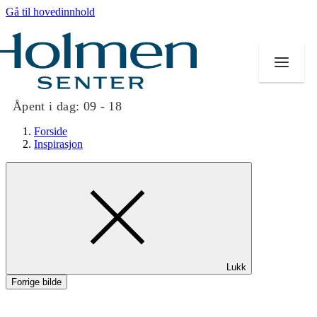
Gå til hovedinnhold
Åpent i dag:
09 - 18
Forside
Inspirasjon
Butikker
Mat og drikke
Helse
Lukk
Aktiviteter
Forrige bilde
Tilbud