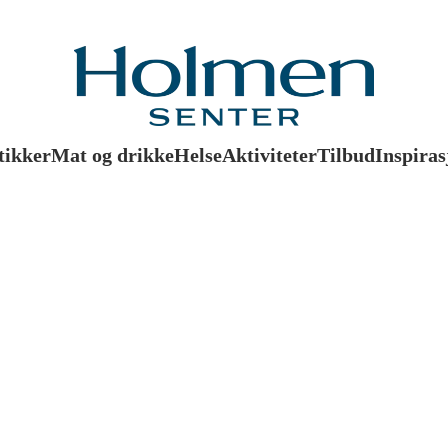
tikker
Mat og drikke
Helse
Aktiviteter
Tilbud
Inspiras