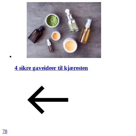
4 sikre gaveideer til kjæresten
78