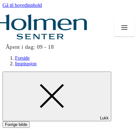
Gå til hovedinnhold
Åpent i dag:
09 - 18
Forside
Inspirasjon
Butikker
Mat og drikke
Helse
Lukk
Aktiviteter
Forrige bilde
Tilbud