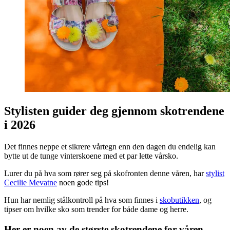
Stylisten guider deg gjennom skotrendene
i 2026
Det finnes neppe et sikrere vårtegn enn den dagen du endelig kan
bytte ut de tunge vinterskoene med et par lette vårsko.
Lurer du på hva som rører seg på skofronten denne våren, har
stylist
Cecilie Mevatne
noen gode tips!
Hun har nemlig stålkontroll på hva som finnes i
skobutikken
, og
tipser om hvilke sko som trender for både dame og herre.
Her er noen av de største skotrendene for våren