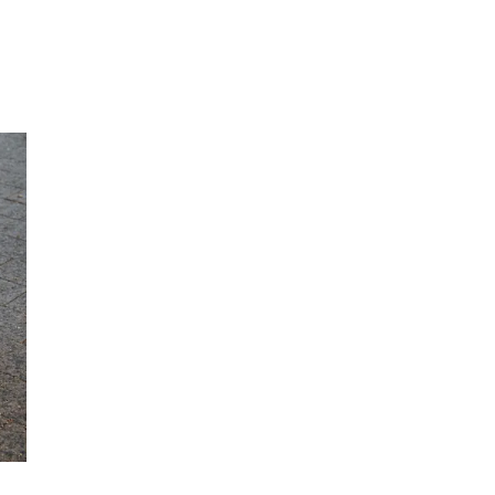
Inspirasjon
Søk
Åpningstider
Praktisk informasjon
Ledige stillinger
Magasin
Gavekort
Finn frem