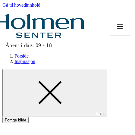
Gå til hovedinnhold
Åpent i dag:
09 - 18
Forside
Inspirasjon
Butikker
Mat og drikke
Helse
Lukk
Aktiviteter
Forrige bilde
Tilbud