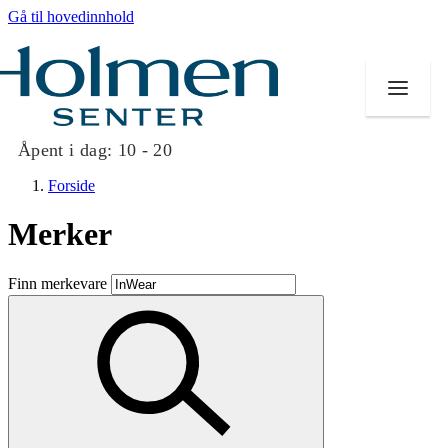
Gå til hovedinnhold
Åpent i dag:
10 - 20
Forside
Merker
Butikker
Finn merkevare
Mat og drikke
Helse
Aktiviteter
Tilbud