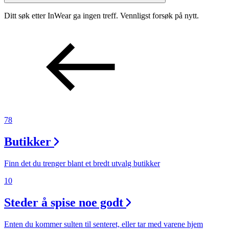
Inspirasjon
Ditt søk etter InWear ga ingen treff. Vennligst forsøk på nytt.
Søk
Åpningstider
78
Praktisk informasjon
Ledige stillinger
Butikker
Magasin
Finn det du trenger blant et bredt utvalg butikker
Gavekort
10
Finn frem
Steder å spise noe godt
Enten du kommer sulten til senteret, eller tar med varene hjem