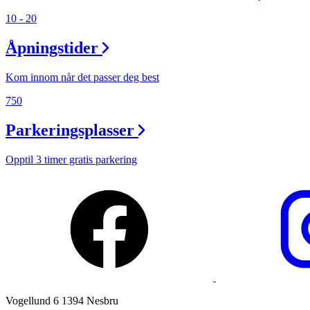
10 - 20
Ledige stillinger
Åpningstider
Magasin
Gavekort
Kom innom når det passer deg best
Finn frem
750
Parkeringsplasser
Opptil 3 timer gratis parkering
Vogellund 6 1394 Nesbru