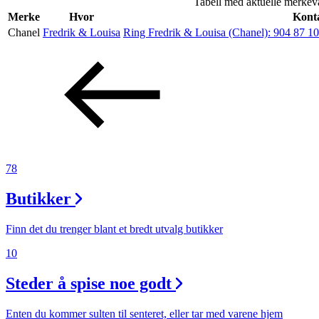
Tabell med aktuelle merkev
Helse
Merke
Hvor
Konta
Chanel
Fredrik & Louisa
Ring Fredrik & Louisa (Chanel):
904 87 1
Aktiviteter
Tilbud
Inspirasjon
78
Butikker
Søk
Finn det du trenger blant et bredt utvalg butikker
10
Steder å spise noe godt
Åpningstider
Praktisk informasjon
Enten du kommer sulten til senteret, eller tar med varene hjem