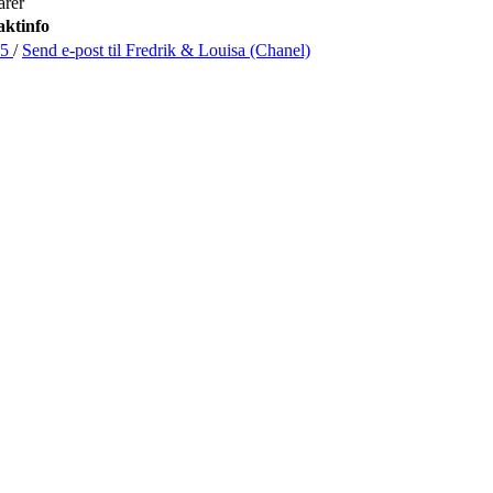
arer
ktinfo
05
/
Send e-post
til Fredrik & Louisa (Chanel)