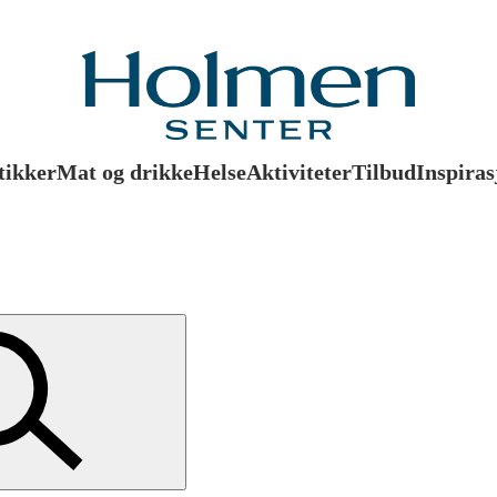
tikker
Mat og drikke
Helse
Aktiviteter
Tilbud
Inspiras