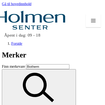
Gå til hovedinnhold
Åpent i dag:
09 - 18
Forside
Merker
Butikker
Finn merkevare
Mat og drikke
Helse
Aktiviteter
Tilbud