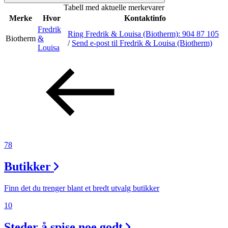
Tabell med aktuelle merkevarer
Inspirasjon
Merke
Hvor
Kontaktinfo
Fredrik
Ring Fredrik & Louisa (Biotherm):
904 87 105
Biotherm
&
/
Send e-post
til Fredrik & Louisa (Biotherm)
Louisa
Søk
Åpningstider
Praktisk informasjon
Ledige stillinger
78
Magasin
Butikker
Gavekort
Finn det du trenger blant et bredt utvalg butikker
Finn frem
10
Steder å spise noe godt