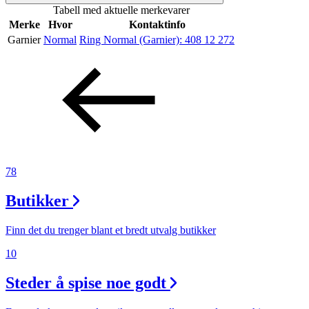
Tabell med aktuelle merkevarer
Inspirasjon
Merke
Hvor
Kontaktinfo
Garnier
Normal
Ring Normal (Garnier):
408 12 272
Søk
Åpningstider
Praktisk informasjon
78
Ledige stillinger
Butikker
Magasin
Finn det du trenger blant et bredt utvalg butikker
Gavekort
10
Finn frem
Steder å spise noe godt