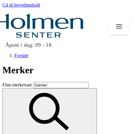
Gå til hovedinnhold
Åpent i dag:
09 - 18
Forside
Merker
Butikker
Finn merkevare
Mat og drikke
Helse
Aktiviteter
Tilbud