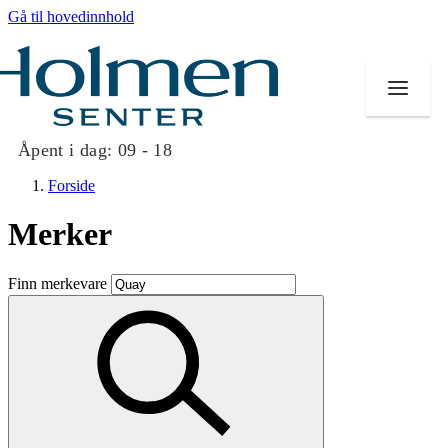
Gå til hovedinnhold
Åpent i dag:
09 - 18
Forside
Merker
Butikker
Finn merkevare
Mat og drikke
Helse
Aktiviteter
Tilbud