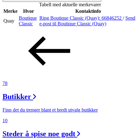
Tabell med aktuelle merkevarer
Inspirasjon
Merke
Hvor
Kontaktinfo
Boutique
Ring Boutique Classic (Quay):
66846252
/
Send
Quay
Classic
e-post
til Boutique Classic (Quay)
Søk
Åpningstider
Praktisk informasjon
78
Ledige stillinger
Butikker
Magasin
Gavekort
Finn det du trenger blant et bredt utvalg butikker
Finn frem
10
Steder å spise noe godt