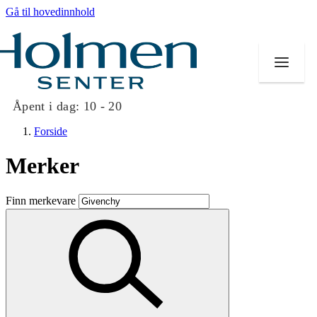
Gå til hovedinnhold
Åpent i dag:
10 - 20
Forside
Merker
Butikker
Finn merkevare
Mat og drikke
Helse
Aktiviteter
Tilbud