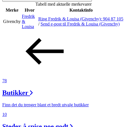
Tabell med aktuelle merkevarer
Inspirasjon
Merke
Hvor
Kontaktinfo
Fredrik
Ring Fredrik & Louisa (Givenchy):
904 87 105
Givenchy
&
/
Send e-post
til Fredrik & Louisa (Givenchy)
Louisa
Søk
Åpningstider
Praktisk informasjon
Ledige stillinger
78
Magasin
Butikker
Gavekort
Finn det du trenger blant et bredt utvalg butikker
Finn frem
10
Steder å spise noe godt