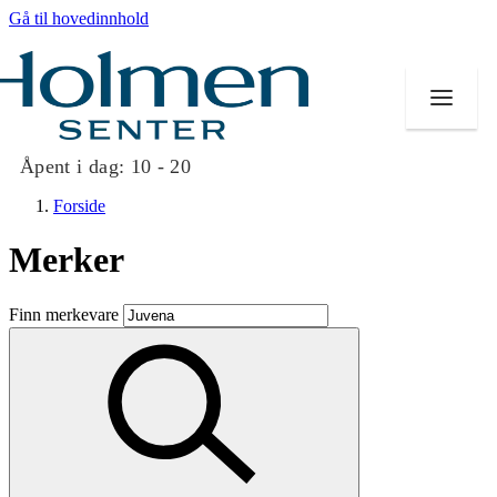
Gå til hovedinnhold
Åpent i dag:
10 - 20
Forside
Merker
Butikker
Finn merkevare
Mat og drikke
Helse
Aktiviteter
Tilbud