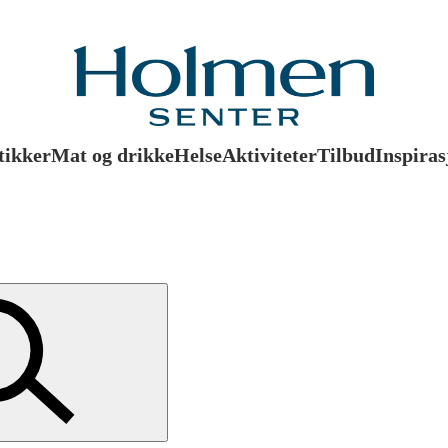
tikker
Mat og drikke
Helse
Aktiviteter
Tilbud
Inspiras