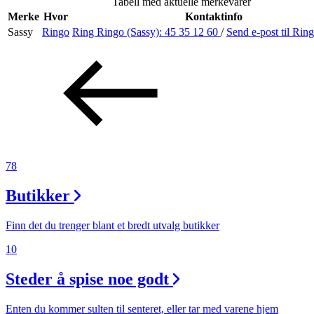
Tabell med aktuelle merkevarer
Helse
Merke
Hvor
Kontaktinfo
Sassy
Ringo
Ring Ringo (Sassy):
45 35 12 60
/
Send e-post
til Rin
Aktiviteter
Tilbud
Inspirasjon
78
Butikker
Søk
Finn det du trenger blant et bredt utvalg butikker
10
Steder å spise noe godt
Åpningstider
Praktisk informasjon
Enten du kommer sulten til senteret, eller tar med varene hjem