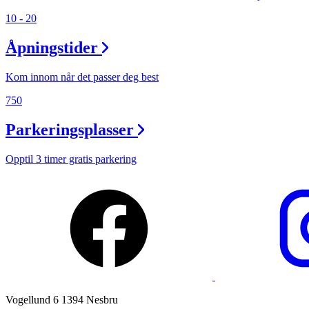
10 - 20
Ledige stillinger
Åpningstider
Magasin
Gavekort
Kom innom når det passer deg best
Finn frem
750
Parkeringsplasser
Opptil 3 timer gratis parkering
Vogellund 6 1394 Nesbru