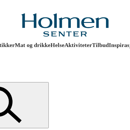
tikker
Mat og drikke
Helse
Aktiviteter
Tilbud
Inspiras