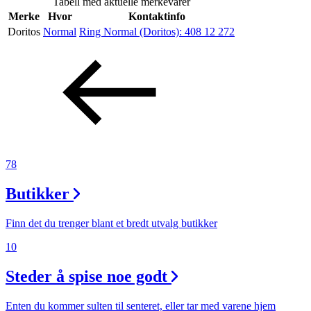
Tabell med aktuelle merkevarer
Helse
Merke
Hvor
Kontaktinfo
Doritos
Normal
Ring Normal (Doritos):
408 12 272
Aktiviteter
Tilbud
Inspirasjon
78
Butikker
Søk
Finn det du trenger blant et bredt utvalg butikker
10
Steder å spise noe godt
Åpningstider
Praktisk informasjon
Enten du kommer sulten til senteret, eller tar med varene hjem