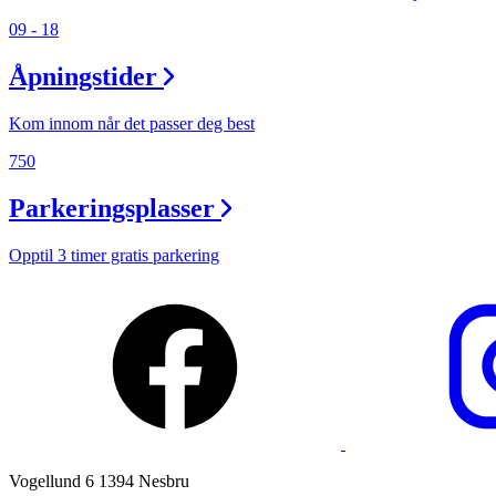
09 - 18
Ledige stillinger
Åpningstider
Magasin
Gavekort
Kom innom når det passer deg best
Finn frem
750
Parkeringsplasser
Opptil 3 timer gratis parkering
Vogellund 6 1394 Nesbru