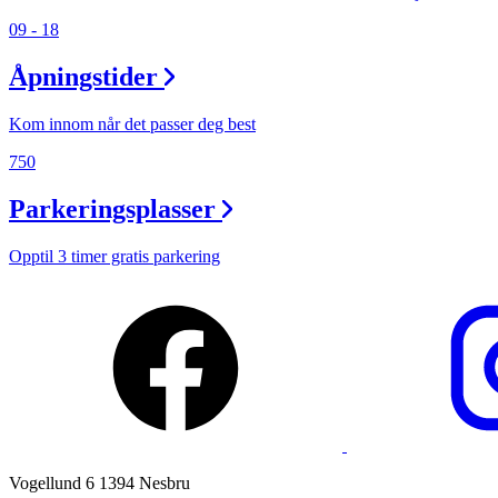
09 - 18
Ledige stillinger
Åpningstider
Magasin
Gavekort
Kom innom når det passer deg best
Finn frem
750
Parkeringsplasser
Opptil 3 timer gratis parkering
Vogellund 6 1394 Nesbru