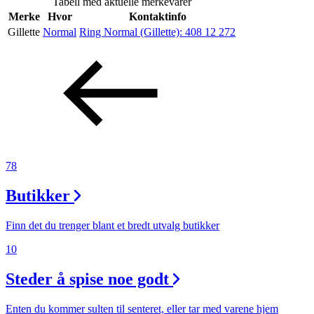
Tabell med aktuelle merkevarer
Helse
Merke
Hvor
Kontaktinfo
Gillette
Normal
Ring Normal (Gillette):
408 12 272
Aktiviteter
Tilbud
Inspirasjon
78
Butikker
Søk
Finn det du trenger blant et bredt utvalg butikker
10
Steder å spise noe godt
Åpningstider
Praktisk informasjon
Enten du kommer sulten til senteret, eller tar med varene hjem