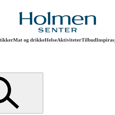
tikker
Mat og drikke
Helse
Aktiviteter
Tilbud
Inspiras