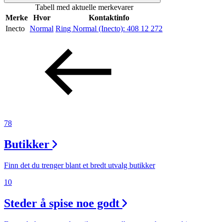
Tabell med aktuelle merkevarer
Inspirasjon
Merke
Hvor
Kontaktinfo
Inecto
Normal
Ring Normal (Inecto):
408 12 272
Søk
Åpningstider
Praktisk informasjon
78
Ledige stillinger
Butikker
Magasin
Finn det du trenger blant et bredt utvalg butikker
Gavekort
10
Finn frem
Steder å spise noe godt