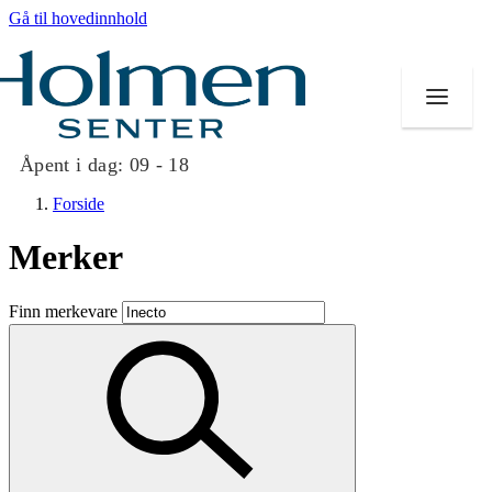
Gå til hovedinnhold
Åpent i dag:
09 - 18
Forside
Merker
Butikker
Finn merkevare
Mat og drikke
Helse
Aktiviteter
Tilbud