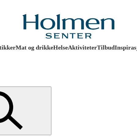
tikker
Mat og drikke
Helse
Aktiviteter
Tilbud
Inspiras