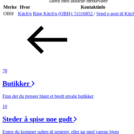
Tabell med aktuelle merkevarer
Helse
Merke
Hvor
Kontaktinfo
OBH
Kitch'n
Ring Kitch'n (OBH):
51116852
/
Send e-post
til Kit
Aktiviteter
Tilbud
Inspirasjon
78
Butikker
Søk
Finn det du trenger blant et bredt utvalg butikker
10
Steder å spise noe godt
Åpningstider
Praktisk informasjon
Enten du kommer sulten til senteret, eller tar med varene hjem