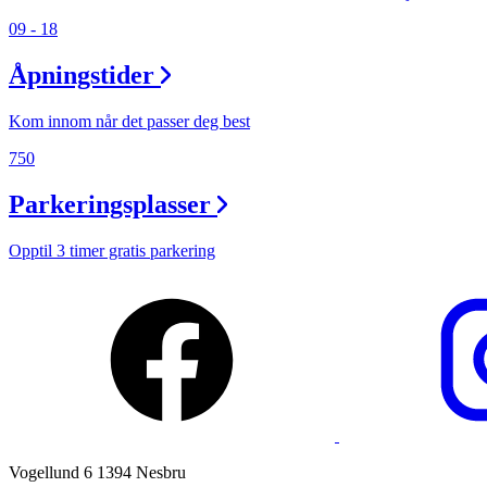
09 - 18
Ledige stillinger
Åpningstider
Magasin
Gavekort
Kom innom når det passer deg best
Finn frem
750
Parkeringsplasser
Opptil 3 timer gratis parkering
Vogellund 6 1394 Nesbru