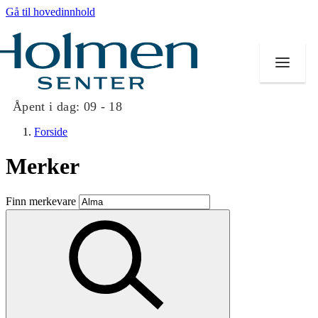
Gå til hovedinnhold
Åpent i dag:
09 - 18
Forside
Merker
Butikker
Finn merkevare
Mat og drikke
Helse
Aktiviteter
Tilbud