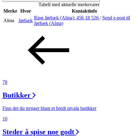
Tabell med aktuelle merkevarer
Inspirasjon
Merke
Hvor
Kontaktinfo
Ring Jørbæk (Alma):
456 18 526
/
Send e-post
til
Alma
Jørbæk
Jørbæk (Alma)
Søk
Åpningstider
Praktisk informasjon
78
Ledige stillinger
Butikker
Magasin
Gavekort
Finn det du trenger blant et bredt utvalg butikker
Finn frem
10
Steder å spise noe godt