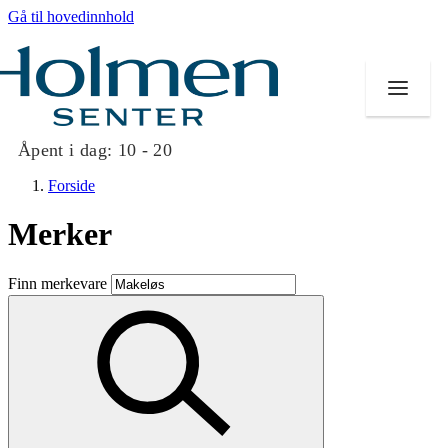
Gå til hovedinnhold
Åpent i dag:
10 - 20
Forside
Merker
Butikker
Finn merkevare
Mat og drikke
Helse
Aktiviteter
Tilbud