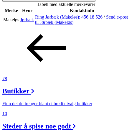
Tabell med aktuelle merkevarer
Inspirasjon
Merke
Hvor
Kontaktinfo
Ring Jørbæk (Makeløs):
456 18 526
/
Send e-post
Makeløs
Jørbæk
til Jørbæk (Makeløs)
Søk
Åpningstider
Praktisk informasjon
78
Ledige stillinger
Butikker
Magasin
Gavekort
Finn det du trenger blant et bredt utvalg butikker
Finn frem
10
Steder å spise noe godt