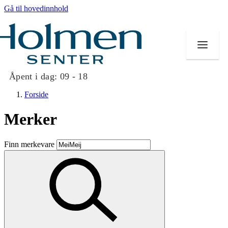
Gå til hovedinnhold
Åpent i dag:
09 - 18
Forside
Merker
Butikker
Finn merkevare
Mat og drikke
Helse
Aktiviteter
Tilbud