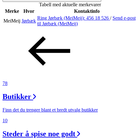
Tabell med aktuelle merkevarer
Inspirasjon
Merke
Hvor
Kontaktinfo
Ring Jørbæk (MeiMeij):
456 18 526
/
Send e-post
MeiMeij
Jørbæk
til Jørbæk (MeiMeij)
Søk
Åpningstider
Praktisk informasjon
78
Ledige stillinger
Butikker
Magasin
Gavekort
Finn det du trenger blant et bredt utvalg butikker
Finn frem
10
Steder å spise noe godt