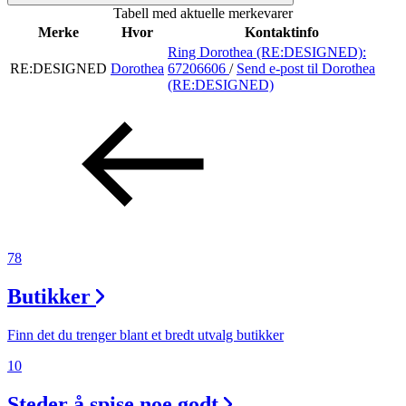
Tabell med aktuelle merkevarer
Inspirasjon
Merke
Hvor
Kontaktinfo
Ring Dorothea (RE:DESIGNED):
RE:DESIGNED
Dorothea
67206606
/
Send e-post
til Dorothea
(RE:DESIGNED)
Søk
Åpningstider
Praktisk informasjon
Ledige stillinger
78
Magasin
Butikker
Gavekort
Finn det du trenger blant et bredt utvalg butikker
Finn frem
10
Steder å spise noe godt