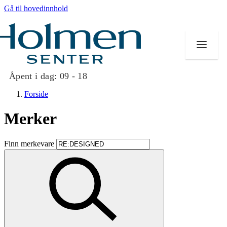
Gå til hovedinnhold
Åpent i dag:
09 - 18
Forside
Merker
Butikker
Finn merkevare
Mat og drikke
Helse
Aktiviteter
Tilbud