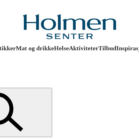
tikker
Mat og drikke
Helse
Aktiviteter
Tilbud
Inspiras