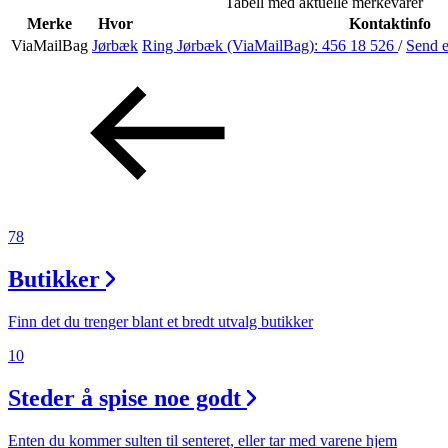
Tabell med aktuelle merkevarer
Helse
Merke
Hvor
Kontaktinfo
ViaMailBag
Jørbæk
Ring Jørbæk (ViaMailBag):
456 18 526
/
Send 
Aktiviteter
Tilbud
Inspirasjon
78
Butikker
Søk
Finn det du trenger blant et bredt utvalg butikker
10
Steder å spise noe godt
Åpningstider
Praktisk informasjon
Enten du kommer sulten til senteret, eller tar med varene hjem