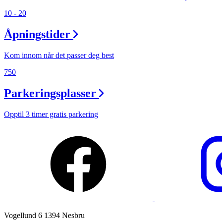
10 - 20
Ledige stillinger
Åpningstider
Magasin
Gavekort
Kom innom når det passer deg best
Finn frem
750
Parkeringsplasser
Opptil 3 timer gratis parkering
Vogellund 6 1394 Nesbru