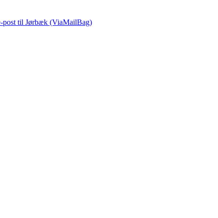
e-post
til Jørbæk (ViaMailBag)