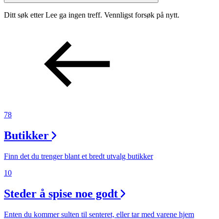
Inspirasjon
Ditt søk etter Lee ga ingen treff. Vennligst forsøk på nytt.
Søk
Åpningstider
78
Praktisk informasjon
Ledige stillinger
Butikker
Magasin
Finn det du trenger blant et bredt utvalg butikker
Gavekort
10
Finn frem
Steder å spise noe godt
Enten du kommer sulten til senteret, eller tar med varene hjem