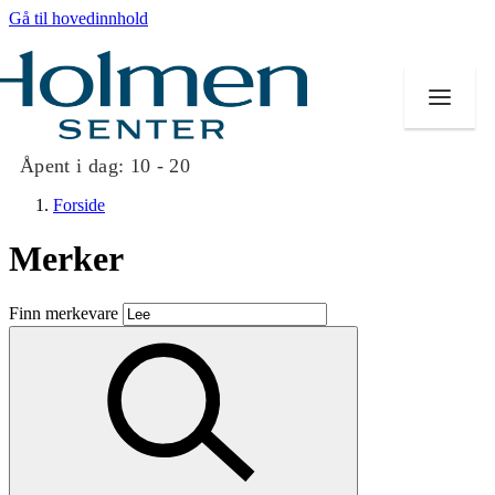
Gå til hovedinnhold
Åpent i dag:
10 - 20
Forside
Merker
Butikker
Finn merkevare
Mat og drikke
Helse
Aktiviteter
Tilbud