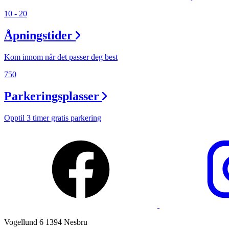
10 - 20
Ledige stillinger
Åpningstider
Magasin
Gavekort
Kom innom når det passer deg best
Finn frem
750
Parkeringsplasser
Opptil 3 timer gratis parkering
Vogellund 6 1394 Nesbru