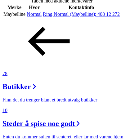
Tabell med aktuelle merkevarer
Helse
Merke
Hvor
Kontaktinfo
Maybelline
Normal
Ring Normal (Maybelline):
408 12 272
Aktiviteter
Tilbud
Inspirasjon
78
Butikker
Søk
Finn det du trenger blant et bredt utvalg butikker
10
Steder å spise noe godt
Åpningstider
Praktisk informasjon
Enten du kommer sulten til senteret, eller tar med varene hjem