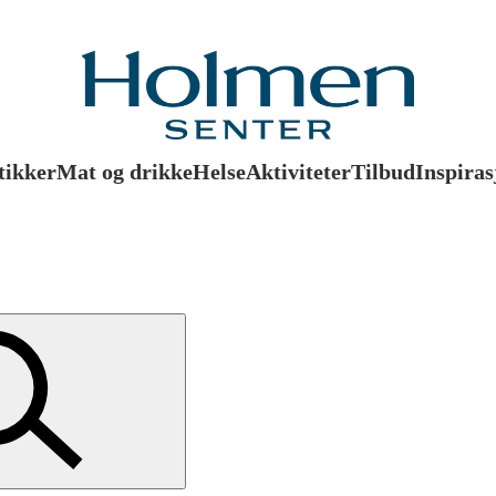
tikker
Mat og drikke
Helse
Aktiviteter
Tilbud
Inspiras