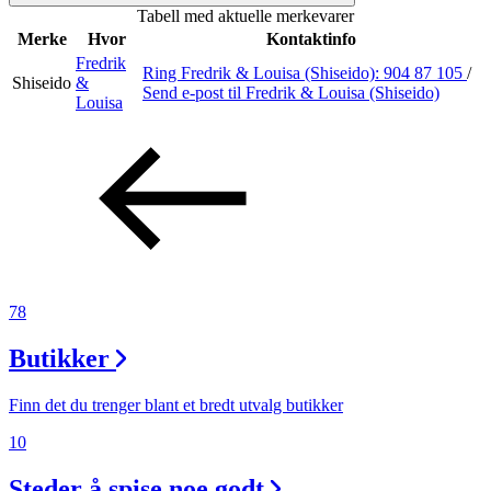
Tabell med aktuelle merkevarer
Inspirasjon
Merke
Hvor
Kontaktinfo
Fredrik
Ring Fredrik & Louisa (Shiseido):
904 87 105
/
Shiseido
&
Send e-post
til Fredrik & Louisa (Shiseido)
Louisa
Søk
Åpningstider
Praktisk informasjon
Ledige stillinger
78
Magasin
Butikker
Gavekort
Finn det du trenger blant et bredt utvalg butikker
Finn frem
10
Steder å spise noe godt