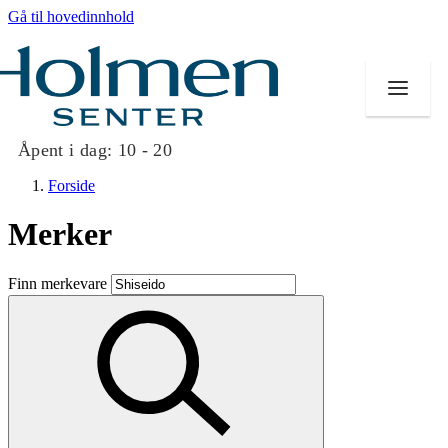
Gå til hovedinnhold
Åpent i dag:
10 - 20
Forside
Merker
Butikker
Finn merkevare
Mat og drikke
Helse
Aktiviteter
Tilbud