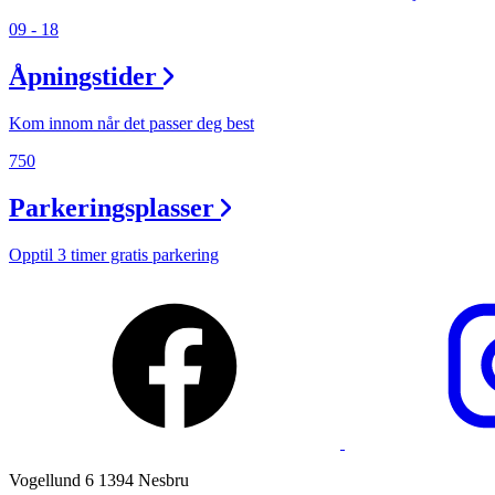
09 - 18
Ledige stillinger
Åpningstider
Magasin
Gavekort
Kom innom når det passer deg best
Finn frem
750
Parkeringsplasser
Opptil 3 timer gratis parkering
Vogellund 6 1394 Nesbru