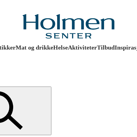
tikker
Mat og drikke
Helse
Aktiviteter
Tilbud
Inspiras