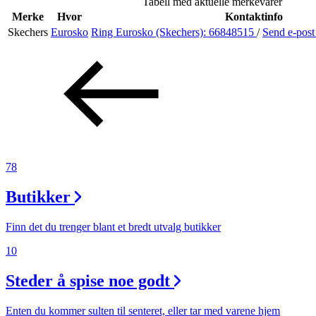
Tabell med aktuelle merkevarer
Helse
Merke
Hvor
Kontaktinfo
Skechers
Eurosko
Ring Eurosko (Skechers):
66848515
/
Send e-pos
Aktiviteter
Tilbud
Inspirasjon
78
Butikker
Søk
Finn det du trenger blant et bredt utvalg butikker
10
Steder å spise noe godt
Åpningstider
Praktisk informasjon
Enten du kommer sulten til senteret, eller tar med varene hjem