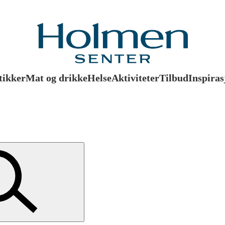
tikker
Mat og drikke
Helse
Aktiviteter
Tilbud
Inspiras