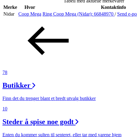
Tabell med aktuelle merkevarer
Helse
Merke
Hvor
Kontaktinfo
Nidar
Coop Mega
Ring Coop Mega (Nidar):
66848970
/
Send e-po
Aktiviteter
Tilbud
Inspirasjon
78
Butikker
Søk
Finn det du trenger blant et bredt utvalg butikker
10
Steder å spise noe godt
Åpningstider
Praktisk informasjon
Enten du kommer sulten til senteret, eller tar med varene hjem