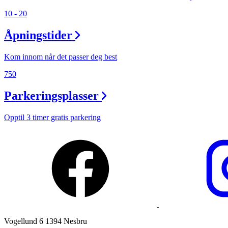
10 - 20
Ledige stillinger
Åpningstider
Magasin
Gavekort
Kom innom når det passer deg best
Finn frem
750
Parkeringsplasser
Opptil 3 timer gratis parkering
Vogellund 6 1394 Nesbru