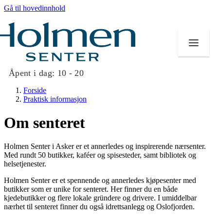
Gå til hovedinnhold
Åpent i dag:
10 - 20
Forside
Praktisk informasjon
Om senteret
Butikker
Holmen Senter i Asker er et annerledes og inspirerende nærsenter.
Mat og drikke
Med rundt 50 butikker, kaféer og spisesteder, samt bibliotek og
helsetjenester.
Helse
Holmen Senter er et spennende og annerledes kjøpesenter med
butikker som er unike for senteret. Her finner du en både
Aktiviteter
kjedebutikker og flere lokale gründere og drivere. I umiddelbar
nærhet til senteret finner du også idrettsanlegg og Oslofjorden.
Tilbud