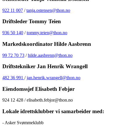
922 11 007
/
tanja.ostensen@thon.no
Driftsleder Tommy Teien
936 50 140
/
tommy.teien@thon.no
Markedskoordinator Hilde Aasbrenn
99 72 70 73
/
hilde.aasbrenn@thon.no
Driftstekniker Jan Henrik Wrangell
482 36 991
/
jan.henrik.wrangell@thon.no
Eiendomssjef Elisabeth Febjør
924 12 428 / elisabeth.febjor@thon.no
Lokale idrettsklubber vi samarbeider med:
- Asker Svømmeklubb