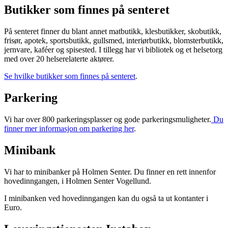
Butikker som finnes på senteret
Inspirasjon
På senteret finner du blant annet matbutikk, klesbutikker, skobutikk,
frisør, apotek, sportsbutikk, gullsmed, interiørbutikk, blomsterbutikk,
jernvare, kaféer og spisested. I tillegg har vi bibliotek og et helsetorg
Søk
med over 20 helserelaterte aktører.
Se hvilke butikker som finnes på senteret
.
Parkering
Åpningstider
Vi har over 800 parkeringsplasser og gode parkeringsmuligheter.
Du
Praktisk informasjon
finner mer informasjon om parkering her
.
Ledige stillinger
Minibank
Magasin
Vi har to minibanker på Holmen Senter. Du finner en rett innenfor
Gavekort
hovedinngangen, i Holmen Senter Vogellund.
Finn frem
I minibanken ved hovedinngangen kan du også ta ut kontanter i
Euro.