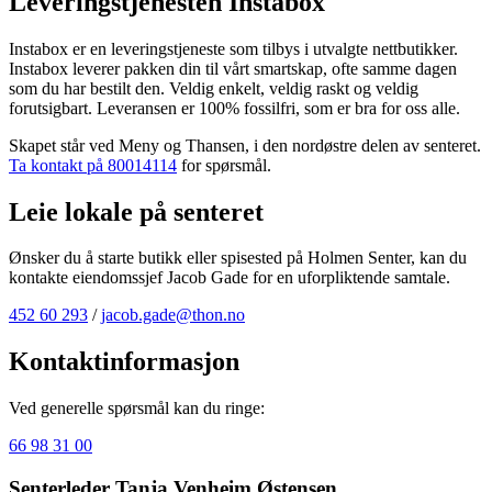
Leveringstjenesten Instabox
Instabox er en leveringstjeneste som tilbys i utvalgte nettbutikker.
Instabox leverer pakken din til vårt smartskap, ofte samme dagen
som du har bestilt den. Veldig enkelt, veldig raskt og veldig
forutsigbart. Leveransen er 100% fossilfri, som er bra for oss alle.
Skapet står ved Meny og Thansen, i den nordøstre delen av senteret.
Ta kontakt på 80014114
for spørsmål.
Leie lokale på senteret
Ønsker du å starte butikk eller spisested på Holmen Senter, kan du
kontakte eiendomssjef Jacob Gade for en uforpliktende samtale.
452 60 293
/
jacob.gade@thon.no
Kontaktinformasjon
Ved generelle spørsmål kan du ringe:
66 98 31 00
Senterleder Tanja Venheim Østensen