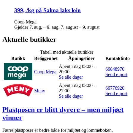
399,-/kg på Salma laks loin
Coop Mega
Gjelder
7. aug. – 9. aug.
7. august – 9. august
Aktuelle butikker
Tabell med aktuelle butikker
Butikk
Beliggenhet
Åpningstider
Kontaktinfo
Åpent i dag 08:00 -
66848970
Coop Mega
20:00
Send e-post
Se alle dager
Åpent i dag 08:00 -
66776920
Meny
22:00
Send e-post
Se alle dager
Plastposen er blitt dyrere – men miljøet
vinner
Færre plastposer er bedre både for miljøet og lommeboken.