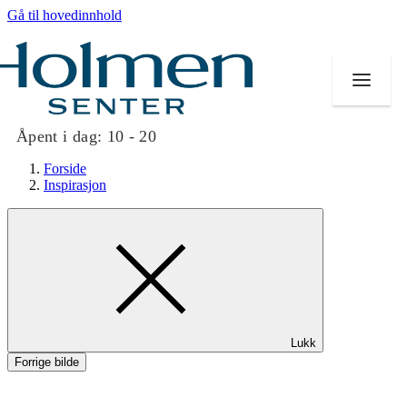
Gå til hovedinnhold
Åpent i dag:
10 - 20
Forside
Inspirasjon
Butikker
Mat og drikke
Helse
Lukk
Aktiviteter
Forrige bilde
Tilbud