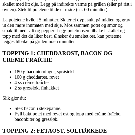
skallet med litt olje. Legg på indirekte varme på grillen (eller på rist i
ovnen). Stek til potetene til de er møre (ca. 60 minutter).
La potetene hvile i 5 minutter. Skjær et dypt snitt på midten og grav
ut den møre innmaten med skje. Mos sammen potet og smør og
smak til med salt og pepper. Legg potetmosen tilbake i skallet og
topp med det du liker best. Ønsker du smeltet ost, kan potetene
legges tilbake på grillen noen minutter.
TOPPING 1: CHEDDAROST, BACON OG
CRÈME FRAÎCHE
180 g baconterninger, sprøstekt
100 g cheddarost, revet
4 ss crème fraîche
2 ss gressløk, finhakket
Slik gjør du:
Stek bacon i stekepanne.
Fyll bakt potet med revet ost og topp med crème fraîche,
baconbiter og gressløk.
TOPPING 2: FETAOST, SOLTØRKEDE