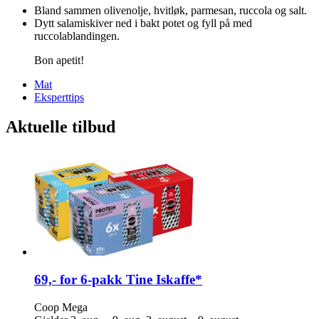
Bland sammen olivenolje, hvitløk, parmesan, ruccola og salt.
Dytt salamiskiver ned i bakt potet og fyll på med
ruccolablandingen.
Bon apetit!
Mat
Eksperttips
Aktuelle tilbud
69,- for 6-pakk Tine Iskaffe*
Coop Mega