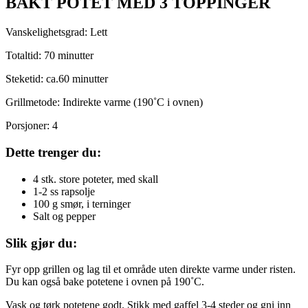
BAKT POTET MED 3 TOPPINGER
Vanskelighetsgrad: Lett
Totaltid: 70 minutter
Steketid: ca.60 minutter
Grillmetode: Indirekte varme (190˚C i ovnen)
Porsjoner: 4
Dette trenger du:
4 stk. store poteter, med skall
1-2 ss rapsolje
100 g smør, i terninger
Salt og pepper
Slik gjør du:
Fyr opp grillen og lag til et område uten direkte varme under risten.
Du kan også bake potetene i ovnen på 190˚C.
Vask og tørk potetene godt. Stikk med gaffel 3-4 steder og gni inn