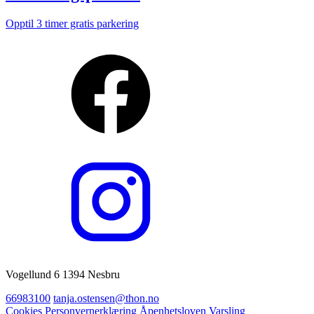
Opptil 3 timer gratis parkering
Vogellund 6 1394 Nesbru
66983100
tanja.ostensen@thon.no
Cookies
Personvernerklæring
Åpenhetsloven
Varsling