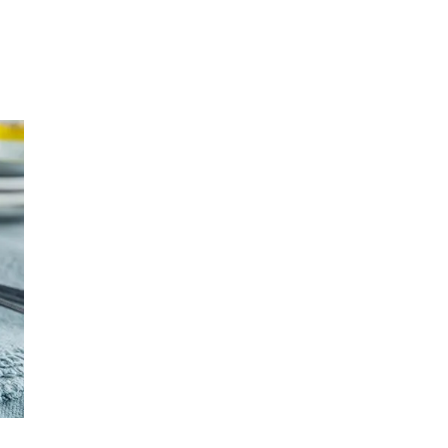
Inspirasjon
Søk
Åpningstider
Praktisk informasjon
Ledige stillinger
Magasin
Gavekort
Finn frem