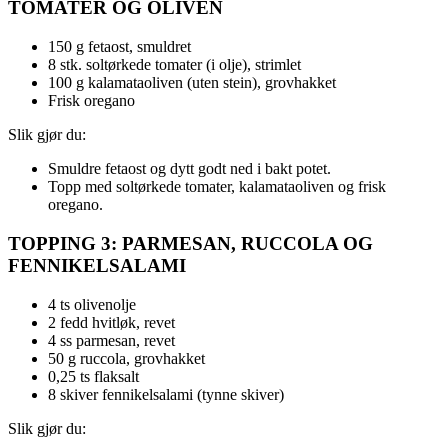
TOMATER OG OLIVEN
150 g fetaost, smuldret
8 stk. soltørkede tomater (i olje), strimlet
100 g kalamataoliven (uten stein), grovhakket
Frisk oregano
Slik gjør du:
Smuldre fetaost og dytt godt ned i bakt potet.
Topp med soltørkede tomater, kalamataoliven og frisk
oregano.
TOPPING 3: PARMESAN, RUCCOLA OG
FENNIKELSALAMI
4 ts olivenolje
2 fedd hvitløk, revet
4 ss parmesan, revet
50 g ruccola, grovhakket
0,25 ts flaksalt
8 skiver fennikelsalami (tynne skiver)
Slik gjør du: