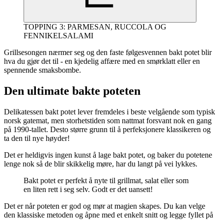
TOPPING 3: PARMESAN, RUCCOLA OG
FENNIKELSALAMI
Grillsesongen nærmer seg og den faste følgesvennen bakt potet blir
hva du gjør det til - en kjedelig affære med en smørklatt eller en
spennende smaksbombe.
Den ultimate bakte poteten
Delikatessen bakt potet lever fremdeles i beste velgående som typisk
norsk gatemat, men storhetstiden som nattmat forsvant nok en gang
på 1990-tallet. Desto større grunn til å perfeksjonere klassikeren og
ta den til nye høyder!
Det er heldigvis ingen kunst å lage bakt potet, og baker du potetene
lenge nok så de blir skikkelig møre, har du langt på vei lykkes.
Bakt potet er perfekt å nyte til grillmat, salat eller som
en liten rett i seg selv. Godt er det uansett!
Det er når poteten er god og mør at magien skapes. Du kan velge
den klassiske metoden og åpne med et enkelt snitt og legge fyllet på