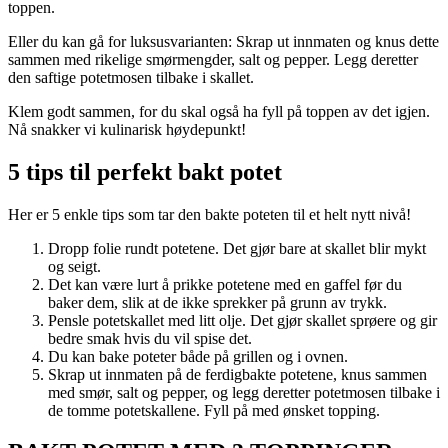
toppen.
Eller du kan gå for luksusvarianten: Skrap ut innmaten og knus dette
sammen med rikelige smørmengder, salt og pepper. Legg deretter
den saftige potetmosen tilbake i skallet.
Klem godt sammen, for du skal også ha fyll på toppen av det igjen.
Nå snakker vi kulinarisk høydepunkt!
5 tips til perfekt bakt potet
Her er 5 enkle tips som tar den bakte poteten til et helt nytt nivå!
Dropp folie rundt potetene. Det gjør bare at skallet blir mykt
og seigt.
Det kan være lurt å prikke potetene med en gaffel før du
baker dem, slik at de ikke sprekker på grunn av trykk.
Pensle potetskallet med litt olje. Det gjør skallet sprøere og gir
bedre smak hvis du vil spise det.
Du kan bake poteter både på grillen og i ovnen.
Skrap ut innmaten på de ferdigbakte potetene, knus sammen
med smør, salt og pepper, og legg deretter potetmosen tilbake i
de tomme potetskallene. Fyll på med ønsket topping.