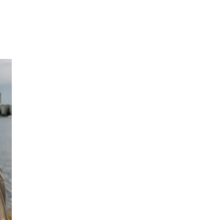
Inspirasjon
Søk
Åpningstider
Praktisk informasjon
Ledige stillinger
Magasin
Gavekort
Finn frem