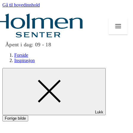
Gå til hovedinnhold
Åpent i dag:
09 - 18
Forside
Inspirasjon
Butikker
Mat og drikke
Helse
Lukk
Aktiviteter
Forrige bilde
Tilbud