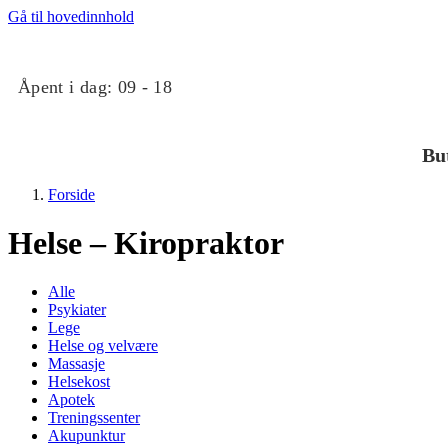
Gå til hovedinnhold
Åpent i dag:
09 - 18
Bu
Forside
Helse – Kiropraktor
Alle
Psykiater
Lege
Butikker
Helse og velvære
Massasje
Helsekost
Mat og drikke
Apotek
Treningssenter
Akupunktur