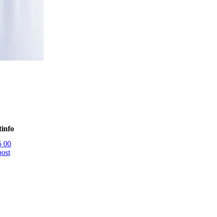
info
5 00
post