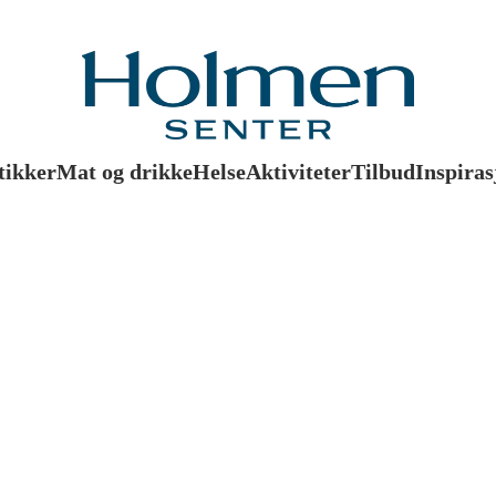
tikker
Mat og drikke
Helse
Aktiviteter
Tilbud
Inspiras