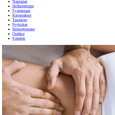
Naprapat
Helse
Helhetsterapi
Fysioterapi
Kiropraktor
Aktiviteter
Tannlege
Psykolog
Helsetjenester
Optiker
Tilbud
Fotpleie
Inspirasjon
Søk
Åpningstider
Praktisk informasjon