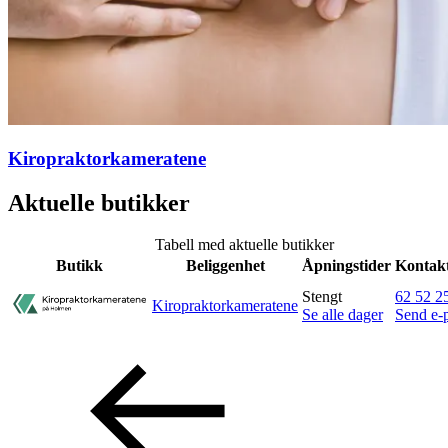
Ledige stillinger
Magasin
Gavekort
Finn frem
Kiropraktorkameratene
Aktuelle butikker
Tabell med aktuelle butikker
Butikk
Beliggenhet
Åpningstider
Kontakt
Stengt
62 52 2
Kiropraktorkameratene
Se alle dager
Send e-