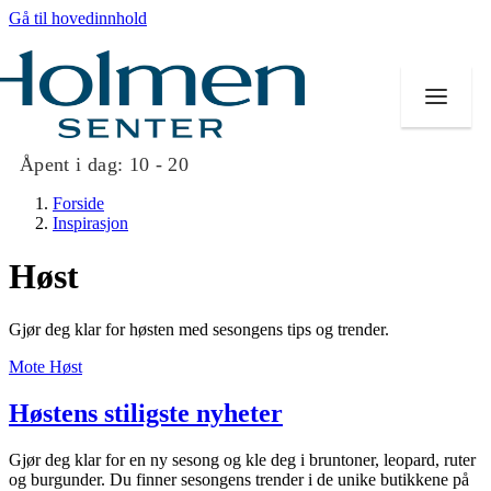
Gå til hovedinnhold
Åpent i dag:
10 - 20
Forside
Inspirasjon
Høst
Butikker
Gjør deg klar for høsten med sesongens tips og trender.
Mat og drikke
Mote
Høst
Helse
Høstens stiligste nyheter
Aktiviteter
Gjør deg klar for en ny sesong og kle deg i bruntoner, leopard, ruter
Tilbud
og burgunder. Du finner sesongens trender i de unike butikkene på