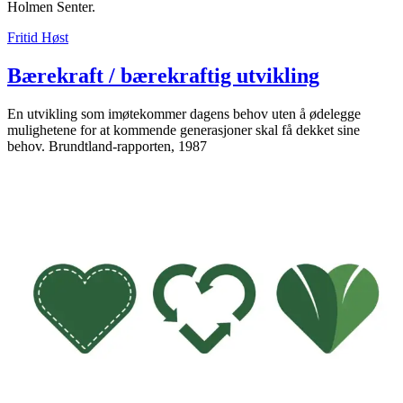
Holmen Senter.
Inspirasjon
Fritid
Høst
Bærekraft / bærekraftig utvikling
Søk
En utvikling som imøtekommer dagens behov uten å ødelegge
mulighetene for at kommende generasjoner skal få dekket sine
behov. Brundtland-rapporten, 1987
Åpningstider
Praktisk informasjon
Ledige stillinger
Magasin
Gavekort
Finn frem