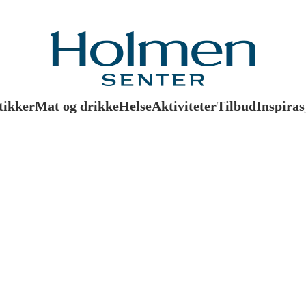
tikker
Mat og drikke
Helse
Aktiviteter
Tilbud
Inspiras